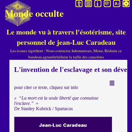
M
Monde occulte
Le monde vu à travers l'ésotérisme, site
personnel de jean-Luc Caradeau
Les icones signifient : Nous contacter, Informations, Menu, Réduire ce
bandeau,agrandir/réduire la taille des caractères
L'invention de l'esclavage et son déve
pour citer ce texte, cliquez sur info
« “La mort est la seule liberté que connaisse
l'esclave.”
»
De Stanley Kubrick / Spartacus